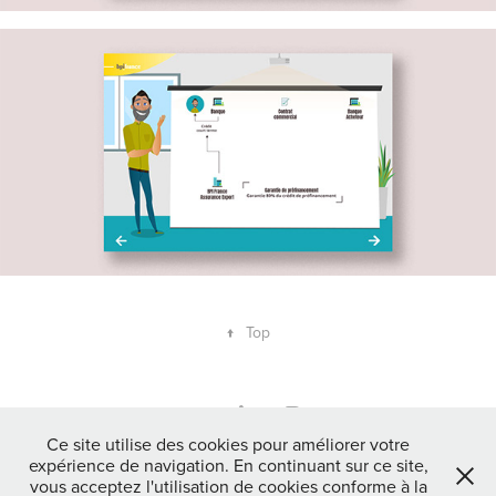
↑
Top
Ce site utilise des cookies pour améliorer votre
expérience de navigation. En continuant sur ce site,
Géraud BAUZA | Directeur artistique indépendant - Communication
vous acceptez l'utilisation de cookies conforme à la
globale + E-learning. Toute reproduction partielle ou totale des éléments