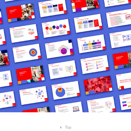
↑
Top