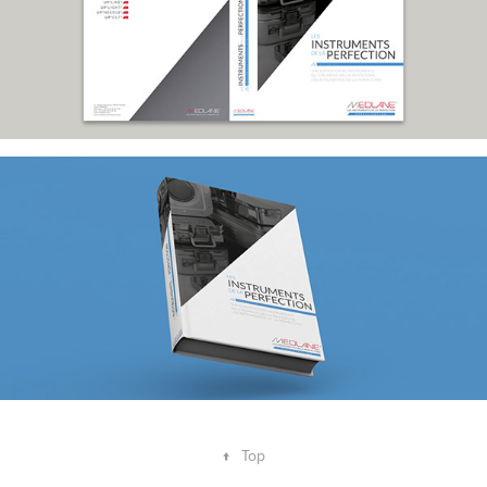
↑
Top